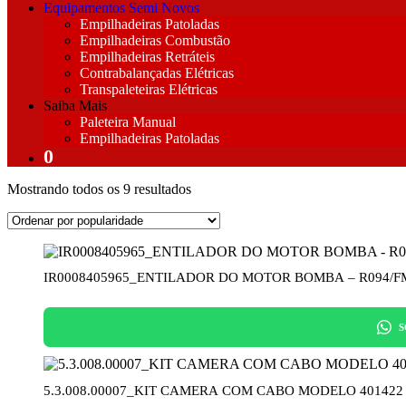
Equipamentos Semi Novos
Empilhadeiras Patoladas
Empilhadeiras Combustão
Empilhadeiras Retráteis
Contrabalançadas Elétricas
Transpaleteiras Elétricas
Saiba Mais
Paleteira Manual
Empilhadeiras Patoladas
Classificado
Mostrando todos os 9 resultados
por
popularidade
IR0008405965_ENTILADOR DO MOTOR BOMBA – R094/FM
S