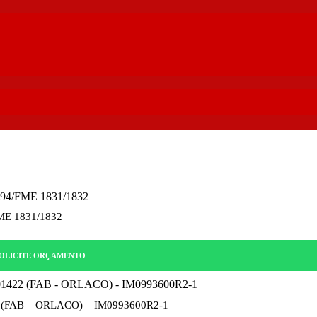
E 1831/1832
OLICITE ORÇAMENTO
5.3.008.00007_KIT CAMERA COM CABO MODELO 401422 (FAB – ORLACO) – IM0993600R2-1