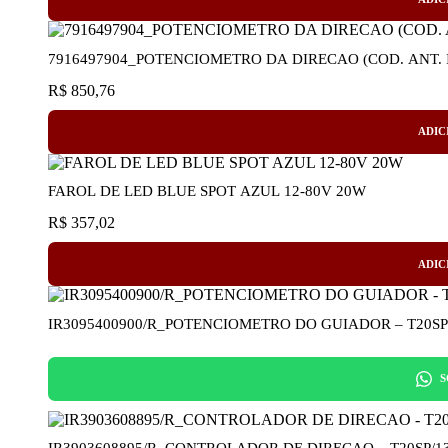
R$
850,76
ADIC
FAROL DE LED BLUE SPOT AZUL 12-80V 20W
R$
357,02
ADIC
IR3095400900/R_POTENCIOMETRO DO GUIADOR – T20SP
S
IR3903608895/R_CO