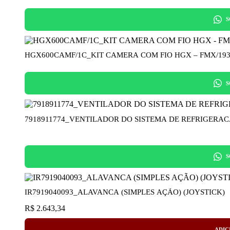
S
HGX600CAMF/1C_KIT CAMERA COM FIO HGX – FMX/19
S
7918911774_VENTILADOR DO SISTEMA DE REFRIGERACAO
S
IR7919040093_ALAVANCA (SIMPLES AÇÃO) (JOYSTICK)
R$
2.643,34
ADIC