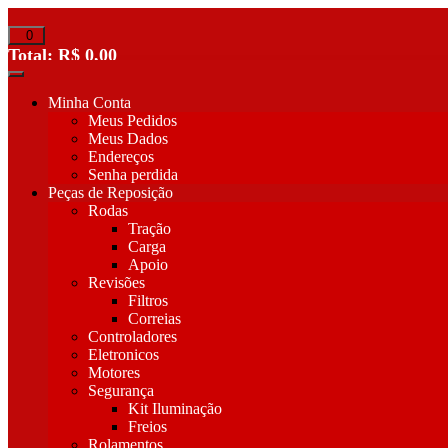
Pular
para
0
o
Total:
R$
0,00
conteúdo
Minha Conta
Meus Pedidos
Meus Dados
Endereços
Senha perdida
Peças de Reposição
Rodas
Tração
Carga
Apoio
Revisões
Filtros
Correias
Controladores
Eletronicos
Motores
Segurança
Kit Iluminação
Freios
Rolamentos