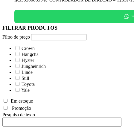
S
Filtro de preço
Crown
Hangcha
Hyster
Jungheinrich
Linde
Still
Toyota
Yale
Em estoque
Promoção
Pesquisa de texto