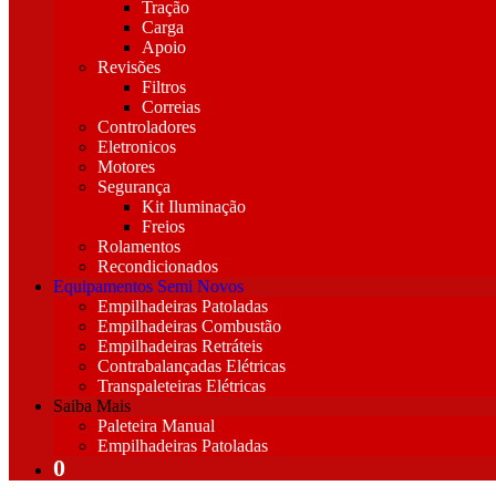
Tração
Carga
Apoio
Revisões
Filtros
Correias
Controladores
Eletronicos
Motores
Segurança
Kit Iluminação
Freios
Rolamentos
Recondicionados
Equipamentos Semi Novos
Empilhadeiras Patoladas
Empilhadeiras Combustão
Empilhadeiras Retráteis
Contrabalançadas Elétricas
Transpaleteiras Elétricas
Saiba Mais
Paleteira Manual
Empilhadeiras Patoladas