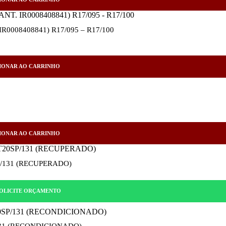
7916497904_POTENCIOMETRO DA DIRECAO (COD. ANT. IR0008408841) R17/095 – R17/100
IONAR AO CARRINHO
IONAR AO CARRINHO
/131 (RECUPERADO)
OLICITE ORÇAMENTO
NTROLADOR DE DIRECAO – T20SP/131 (RECONDICIONADO)