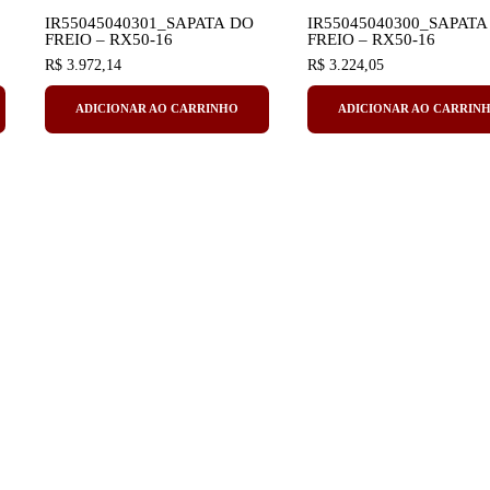
IR55045040301_SAPATA DO
IR55045040300_SAPATA
FREIO – RX50-16
FREIO – RX50-16
R$
3.972,14
R$
3.224,05
ADICIONAR AO CARRINHO
ADICIONAR AO CARRIN