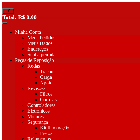
Pular
para
0
o
Total:
R$
0,00
conteúdo
Minha Conta
Meus Pedidos
Meus Dados
Endereços
Senha perdida
Peças de Reposição
Rodas
Tração
Carga
Apoio
Revisões
Filtros
Correias
Controladores
Eletronicos
Motores
Segurança
Kit Iluminação
Freios
Rolamentos