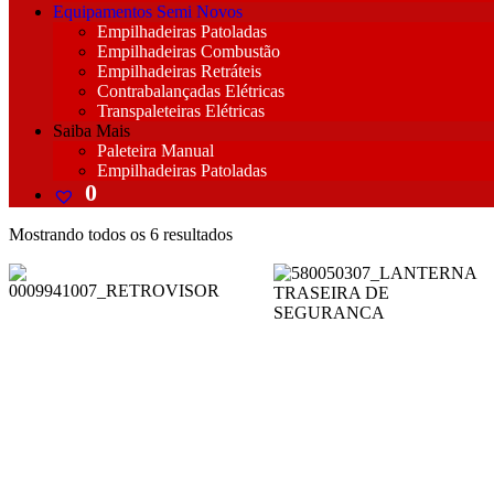
Equipamentos Semi Novos
Empilhadeiras Patoladas
Empilhadeiras Combustão
Empilhadeiras Retráteis
Contrabalançadas Elétricas
Transpaleteiras Elétricas
Saiba Mais
Paleteira Manual
Empilhadeiras Patoladas
Classificado
Mostrando todos os 6 resultados
por
popularidade