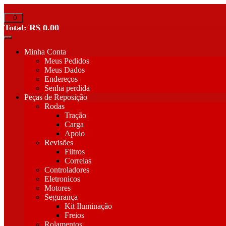
Pular
para
0
o
Total:
R$
0,00
conteúdo
Minha Conta
Meus Pedidos
Meus Dados
Endereços
Senha perdida
Peças de Reposição
Rodas
Tração
Carga
Apoio
Revisões
Filtros
Correias
Controladores
Eletronicos
Motores
Segurança
Kit Iluminação
Freios
Rolamentos