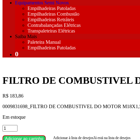
Equipamentos Semi Novos
Empilhadeiras Patoladas
Empilhadeiras Combustão
Empilhadeiras Retráteis
Contrabalançadas Elétricas
Transpaleteiras Elétricas
Saiba Mais
Paleteira Manual
Empilhadeiras Patoladas
FILTRO DE COMBUSTIVEL D
R$
183,86
0009831698_FILTRO DE COMBUSTIVEL DO MOTOR M18X1,5
Em estoque
0009831698_FILTRO
DE
Adicionar à lista de desejos
Já está na lista de desejos
COMBUSTIVEL
Adicionar ao carrinho