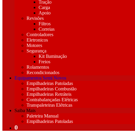
Tração
Carga
Apoio
Revisões
Filtros
Correias
Controladores
Eletronicos
Motores
Segurança
Kit Iluminação
Freios
Rolamentos
Recondicionados
Equipamentos Semi Novos
Empilhadeiras Patoladas
Empilhadeiras Combustão
Empilhadeiras Retráteis
Contrabalançadas Elétricas
Transpaleteiras Elétricas
Saiba Mais
Paleteira Manual
Empilhadeiras Patoladas