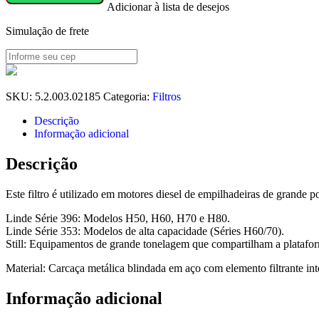
Adicionar à lista de desejos
DO
MOTOR
Simulação de frete
M18X1,5
L146MM
H60/70
quantidade
SKU:
5.2.003.02185
Categoria:
Filtros
Descrição
Informação adicional
Descrição
Este filtro é utilizado em motores diesel de empilhadeiras de grande po
Linde Série 396: Modelos H50, H60, H70 e H80.
Linde Série 353: Modelos de alta capacidade (Séries H60/70).
Still: Equipamentos de grande tonelagem que compartilham a platafo
Material: Carcaça metálica blindada em aço com elemento filtrante inte
Informação adicional