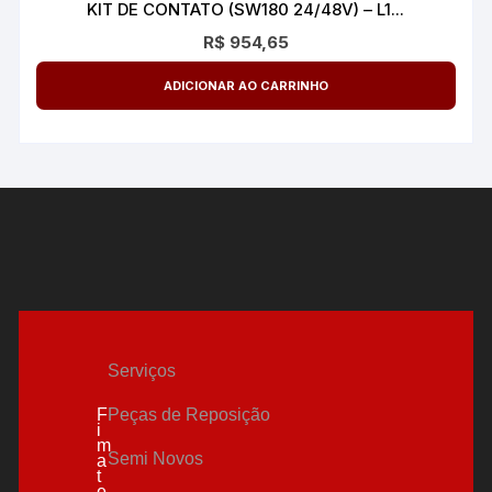
KIT DE CONTATO (SW180 24/48V) – L1...
R$
954,65
ADICIONAR AO CARRINHO
Serviços
F
Peças de Reposição
i
m
Semi Novos
a
t
e