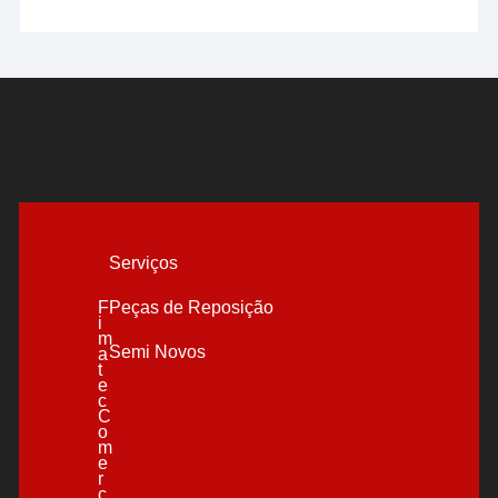
Serviços
F
Peças de Reposição
i
m
Semi Novos
a
t
e
c
C
o
m
e
r
c