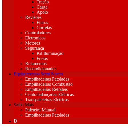
Tração
Carga
Apoio
Revisões
Filtros
Correias
Controladores
Eletronicos
Motores
Segurança
Kit Iluminação
Freios
Rolamentos
Recondicionados
Equipamentos Semi Novos
Empilhadeiras Patoladas
Empilhadeiras Combustão
Empilhadeiras Retráteis
Contrabalançadas Elétricas
Transpaleteiras Elétricas
Saiba Mais
Paleteira Manual
Empilhadeiras Patoladas