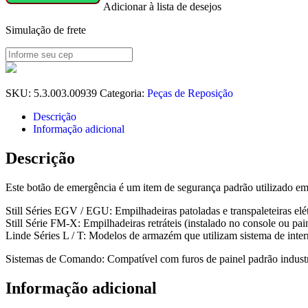
Adicionar à lista de desejos
DO
PAINEL
Simulação de frete
(NC)
quantidade
SKU:
5.3.003.00939
Categoria:
Peças de Reposição
Descrição
Informação adicional
Descrição
Este botão de emergência é um item de segurança padrão utilizado e
Still Séries EGV / EGU: Empilhadeiras patoladas e transpaleteiras elét
Still Série FM-X: Empilhadeiras retráteis (instalado no console ou pain
Linde Séries L / T: Modelos de armazém que utilizam sistema de inte
Sistemas de Comando: Compatível com furos de painel padrão indust
Informação adicional