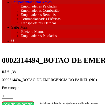
Equipamentos Semi Novos
Empilhadeiras Patoladas
Empilhadeiras Combustão
Empilhadeiras Retráteis
Contrabalançadas Elétricas
Transpaleteiras Elétricas
Saiba Mais
Paleteira Manual
Empilhadeiras Patoladas
0002314494_BOTAO DE EMER
R$
51,38
0002314494_BOTAO DE EMERGENCIA DO PAINEL (NC)
Em estoque
0002314494_BOTAO
DE
Adicionar à lista de desejos
Já está na lista de desejos
EMERGENCIA
Adicionar ao carrinho