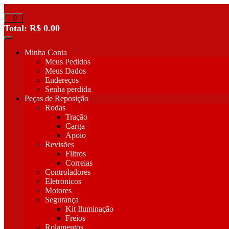
Pular
para
0
o
Total:
R$
0,00
conteúdo
Minha Conta
Meus Pedidos
Meus Dados
Endereços
Senha perdida
Peças de Reposição
Rodas
Tração
Carga
Apoio
Revisões
Filtros
Correias
Controladores
Eletronicos
Motores
Segurança
Kit Iluminação
Freios
Rolamentos